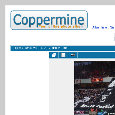
Albumliste
::
Sis
Hjem
>
Tifoer 2005
>
VIF - RBK 23/10/05