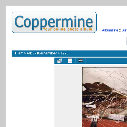
Albumliste
::
Sis
Hjem
>
Arkiv - Kjernentifoer
>
1998