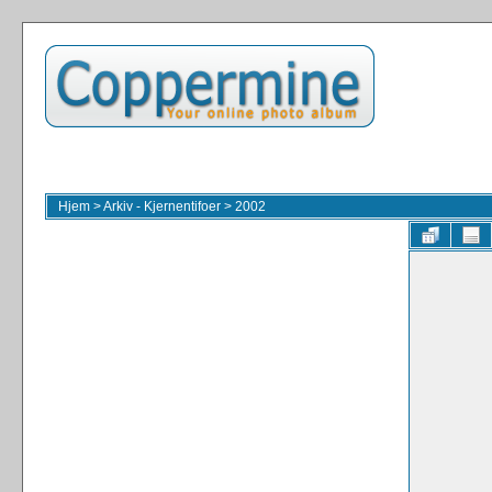
Hjem
>
Arkiv - Kjernentifoer
>
2002