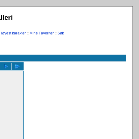
leri
Høyest karakter
::
Mine Favoriter
::
Søk