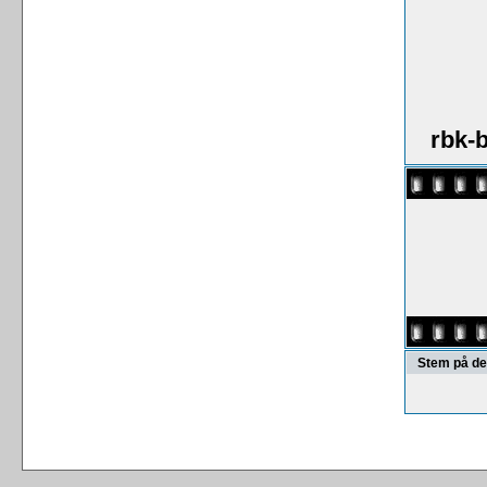
rbk-b
Stem på de