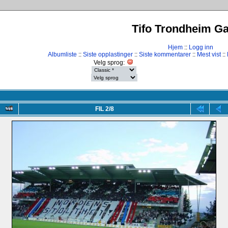
Tifo Trondheim Gal
Hjem
::
Logg inn
Albumliste
::
Siste opplastinger
::
Siste kommentarer
::
Mest vist
::
Velg sprog:
FIL 2/8