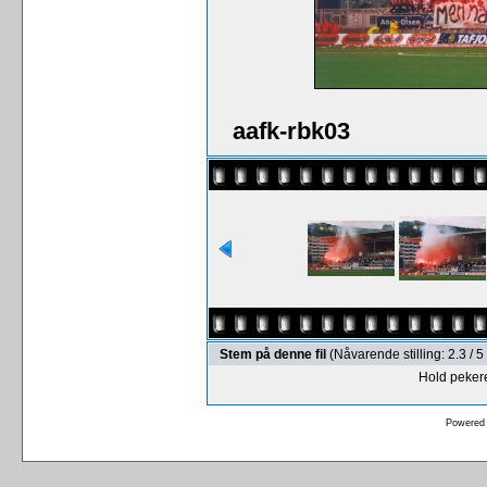
aafk-rbk03
Stem på denne fil
(Nåvarende stilling: 2.3 /
Hold pekere
Powered