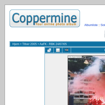
Albumliste
::
Sis
Hjem
>
Tifoer 2005
>
AaFK - RBK 24/07/05