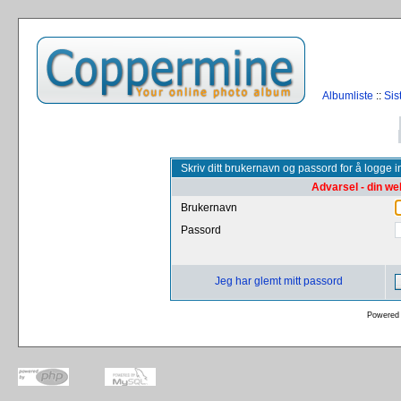
Albumliste
::
Sis
Skriv ditt brukernavn og passord for å logge i
Advarsel - din we
Brukernavn
Passord
Jeg har glemt mitt passord
Powered