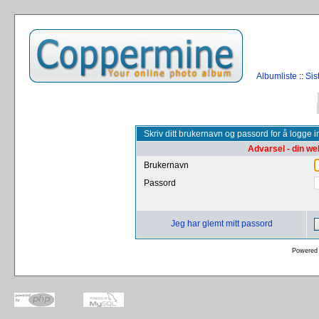
Albumliste
::
Sis
Skriv ditt brukernavn og passord for å logge i
Advarsel - din we
Brukernavn
Passord
Jeg har glemt mitt passord
Powered