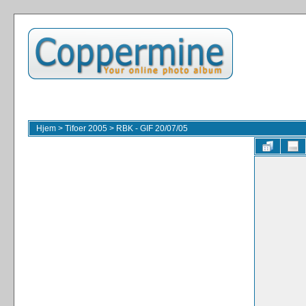
Hjem
>
Tifoer 2005
>
RBK - GIF 20/07/05