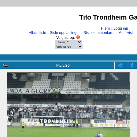
Tifo Trondheim Gal
Hjem
::
Logg inn
Albumliste
::
Siste opplastinger
::
Siste kommentarer
::
Mest vist
::
Velg sprog:
FIL 5/20