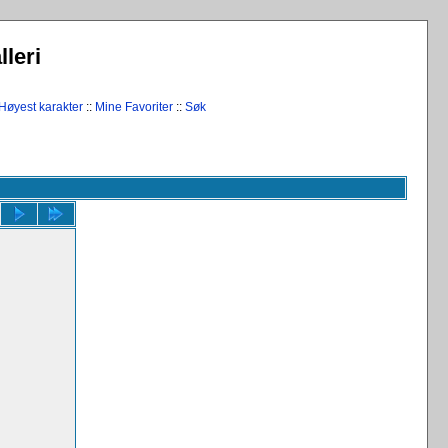
leri
Høyest karakter
::
Mine Favoriter
::
Søk