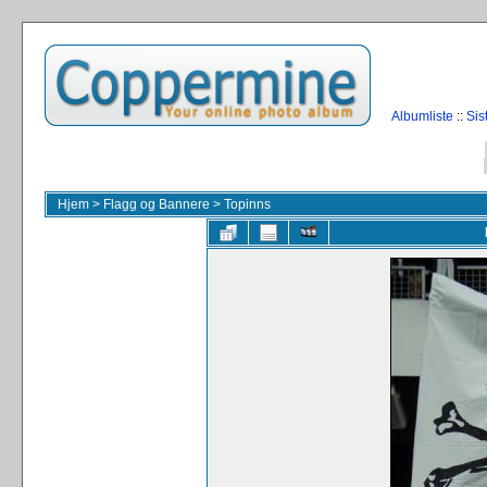
Albumliste
::
Sis
Hjem
>
Flagg og Bannere
>
Topinns