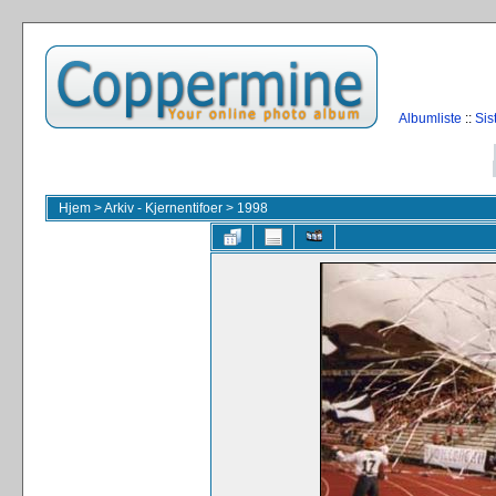
Albumliste
::
Sis
Hjem
>
Arkiv - Kjernentifoer
>
1998