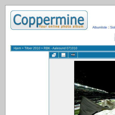
Albumliste
::
Sis
Hjem
>
Tifoer 2010
>
RBK - Aalesund 071010