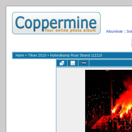
Albumliste
::
Sis
Hjem
>
Tifoer 2010
>
Hyllestkamp Roar Strand 111110