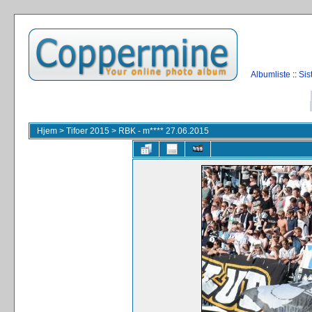
Albumliste
::
Sis
Hjem
>
Tifoer 2015
>
RBK - m**** 27.06.2015