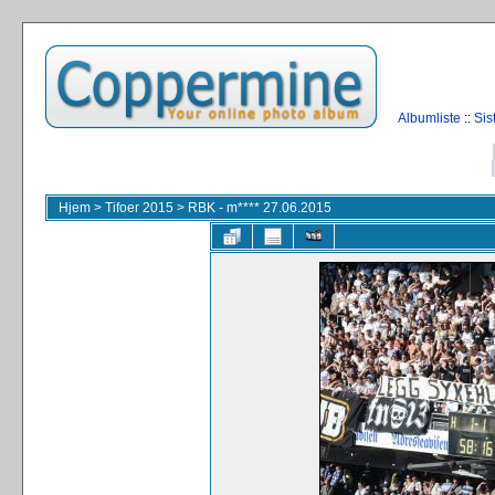
Albumliste
::
Sis
Hjem
>
Tifoer 2015
>
RBK - m**** 27.06.2015