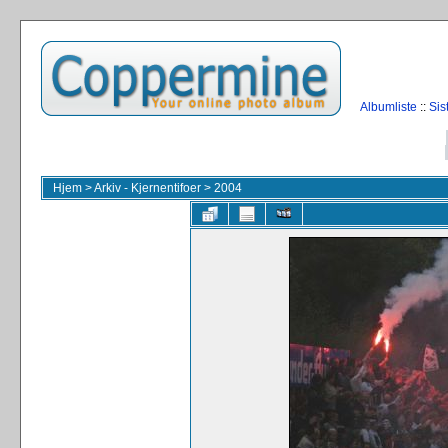
Albumliste
::
Sis
Hjem
>
Arkiv - Kjernentifoer
>
2004