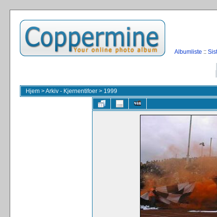
Albumliste
::
Sis
Hjem
>
Arkiv - Kjernentifoer
>
1999