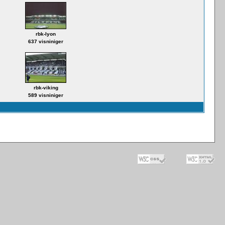
rbk-lyon
637 visniniger
rbk-viking
589 visniniger