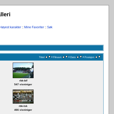
leri
Høyest karakter
::
Mine Favoriter
::
Søk
•
•
•
Tittel
Filnavn
Dato
Posisjon
rbk-bif
547 visniniger
rbk-lsk
466 visniniger