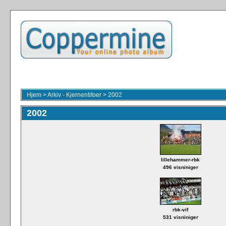
Hjem
>
Arkiv - Kjernentifoer
>
2002
2002
lillehammer-rbk
496 visniniger
rbk-vif
531 visniniger