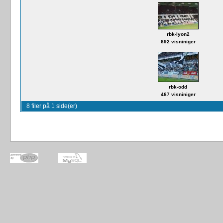
rbk-lyon2
692 visniniger
rbk-odd
467 visniniger
8 filer på 1 side(er)