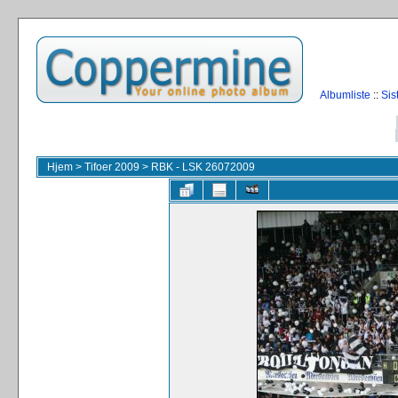
Albumliste
::
Sis
Hjem
>
Tifoer 2009
>
RBK - LSK 26072009