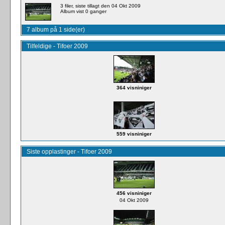
3 filer, siste tillagt den 04 Okt 2009
Album vist 0 ganger
7 album på 1 side(er)
Tilfeldige - Tifoer 2009
364 visniniger
559 visniniger
Siste opplastinger - Tifoer 2009
456 visniniger
04 Okt 2009